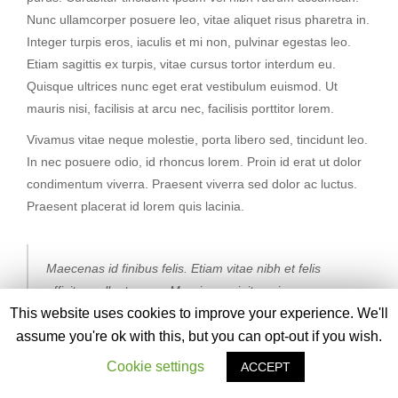
Nunc ullamcorper posuere leo, vitae aliquet risus pharetra in.
Integer turpis eros, iaculis et mi non, pulvinar egestas leo.
Etiam sagittis ex turpis, vitae cursus tortor interdum eu.
Quisque ultrices nunc eget erat vestibulum euismod. Ut
mauris nisi, facilisis at arcu nec, facilisis porttitor lorem.
Vivamus vitae neque molestie, porta libero sed, tincidunt leo.
In nec posuere odio, id rhoncus lorem. Proin id erat ut dolor
condimentum viverra. Praesent viverra sed dolor ac luctus.
Praesent placerat id lorem quis lacinia.
Maecenas id finibus felis. Etiam vitae nibh et felis
efficitur pellentesque. Mauris suscipit sapien nunc, a
This website uses cookies to improve your experience. We'll
lacinia nibh feugiat ut. In hac habitasse platea
dictumst.
assume you're ok with this, but you can opt-out if you wish.
Larry L. Johnson
Cookie settings
ACCEPT