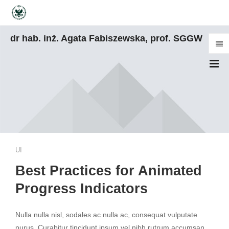
dr hab. inż. Agata Fabiszewska, prof. SGGW
UI
Best Practices for Animated
Progress Indicators
Nulla nulla nisl, sodales ac nulla ac, consequat vulputate
purus. Curabitur tincidunt ipsum vel nibh rutrum accumsan.