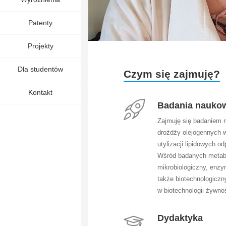
Patenty
Projekty
Dla studentów
Czym się zajmuję?
Kontakt
Badania nauko
Zajmuję się badaniem 
drożdży olejogennych w 
utylizacji lipidowych 
Wśród badanych metabol
mikrobiologiczny, enzym
także biotechnologiczn
w biotechnologii żywnoś
Dydaktyka