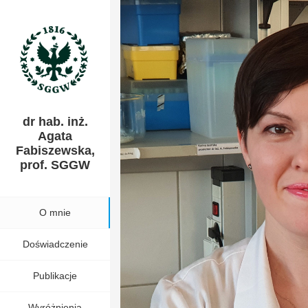
Profesor Uczelni w Instytucie Nauk o Żywności SGGW
dr hab. inż.
Agata
Fabiszewska,
prof. SGGW
O mnie
Doświadczenie
Publikacje
Wyróżnienia