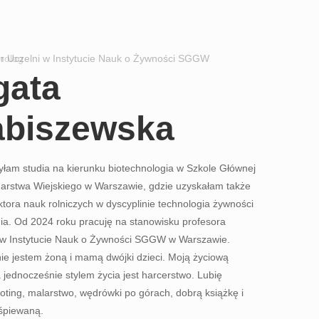
nolog
r Uczelni w Instytucie Nauk o Żywności SGGW
Biotechnolo
gata
abiszewska
łam studia na kierunku biotechnologia
w Szkole Głównej
rstwa Wiejskiego w Warszawie, gdzie uzyskałam także
oktora nauk rolniczych w dyscyplinie technologia żywności
nia. Od 2024 roku pracuję na stanowisku profesora
 w Instytucie Nauk o Żywności SGGW w Warszawie.
ie jestem żoną i mamą dwójki dzieci. Moją życiową
a jednocześnie stylem życia jest harcerstwo. Lubię
oting, malarstwo, wędrówki po górach, dobrą książkę i
śpiewaną.