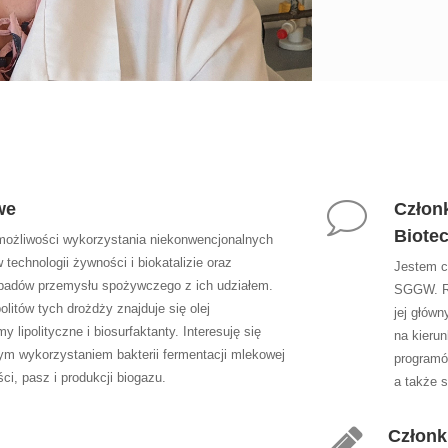
we
Członk
Biotec
możliwości wykorzystania niekonwencjonalnych
technologii żywności i biokatalizie oraz
Jestem cz
odpadów przemysłu spożywczego z ich udziałem.
SGGW. Ra
itów tych drożdży znajduje się olej
jej głów
y lipolityczne i biosurfaktanty. Interesuję się
na kierun
ym wykorzystaniem bakterii fermentacji mlekowej
programó
ci, pasz i produkcji biogazu.
a także 
Członk