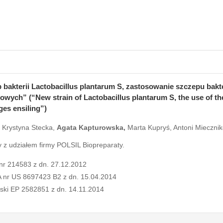
 bakterii Lactobacillus plantarum S, zastosowanie szczepu bakte
owych” (“New strain of Lactobacillus plantarum S, the use of th
ges ensiling”)
, Krystyna Stecka,
Agata
Kapturowska,
Marta Kupryś, Antoni Mieczni
 z udziałem firmy POLSIL Biopreparaty.
nr 214583 z dn. 27.12.2012
 nr US 8697423 B2 z dn. 15.04.2014
jski
EP 2582851 z dn. 14.11.2014