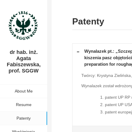
Patenty
Wynalazek pt.: „Szczep
dr hab. inż.
kiszenia pasz objętości
Agata
preparation for rougha
Fabiszewska,
prof. SGGW
Twórcy: Krystyna Zielińska
Wynalazek został wdrożony
About Me
patent UP RP 
patent UP USA
Resume
patent europe
Patenty
Wyróżnienia