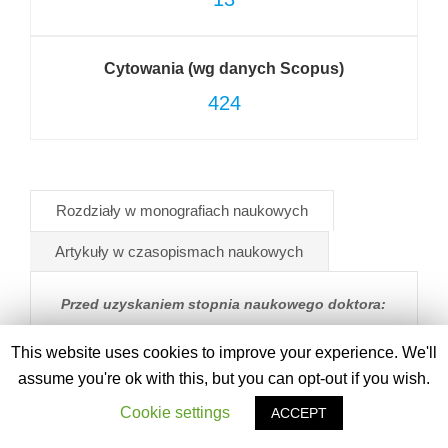
Cytowania (wg danych Scopus)
424
Rozdziały w monografiach naukowych
Artykuły w czasopismach naukowych
Przed uzyskaniem stopnia naukowego doktora:
1. Kapturowska A
., Stecka K., Zielińska K., Kupryś
This website uses cookies to improve your experience. We'll
M. (2010): Ocena zdolności szczepów z rodzaju
assume you're ok with this, but you can opt-out if you wish.
Lactobacillus
do obniżania zawartości ochratoksyny
Cookie settings
ACCEPT
A w warunkach modelowych, str. 107-112, vol. T1
W: Wielokierunkowość Badań w Rolnictwie i